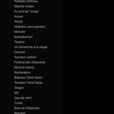
Portraits d'Orissa
Marché indien
Au port de "Visag"
Kolam
Trichy
Histoires sans paroles
Monstre
Kanyakumari
Tanjore
Un dimanche à la plage
Ganesh
Sacrées vaches
Festival des éléphants
Munroe Island
Backwaters
Bateaux Tamil Nadu
Temples Tamil Nadu
Singes
WC
Que de vert !
Covid
Bain de l'éléphant
Mariage