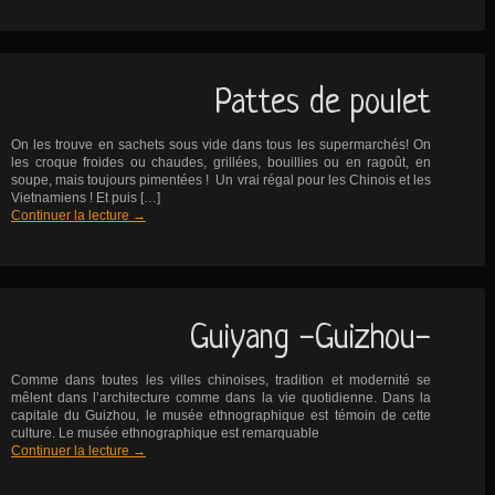
Pattes de poulet
On les trouve en sachets sous vide dans tous les supermarchés! On
les croque froides ou chaudes, grillées, bouillies ou en ragoût, en
soupe, mais toujours pimentées ! Un vrai régal pour les Chinois et les
Vietnamiens ! Et puis […]
Continuer la lecture
→
Guiyang -Guizhou-
Comme dans toutes les villes chinoises, tradition et modernité se
mêlent dans l’architecture comme dans la vie quotidienne. Dans la
capitale du Guizhou, le musée ethnographique est témoin de cette
culture. Le musée ethnographique est remarquable
Continuer la lecture
→