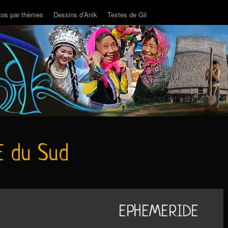
tos par thèmes
Dessins d’Anik
Textes de Gil
E du Sud
EPHEMERIDE