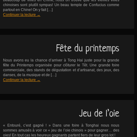
beaucoup de villes en Chine, nous on trouve que les vieilles villes
chinoises sont plutôt sympas! Un beau temple de Confucius comme
partout en Chine! On y fait […]
Continuer la lecture
→
Fête du printemps
Nous avons eu la chance d’arriver à Tong Hai juste pour la grande
fête du Printemps organisée pour clôturer le Têt. Une grande foire
commerciale, des stands de dégustation et d’artisanat, des jeux, des
danses, de la musique et de […]
Continuer la lecture
→
Jeu de l’oie
« Entouré, c’est gagné ! » Dans une foire à Tonghai nous nous
sommes amusés à voir ce « jeu de l’oie chinois » pour gagner… des
oies! En tout cas les heureux gagnants partent fiers de leur gros lot !