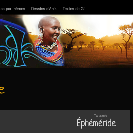
tos par thèmes
Dessins d’Anik
Textes de Gil
e
Tanzanie
Éphéméride