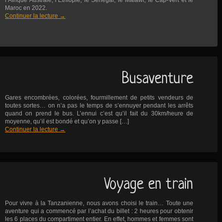
l’Afrique Australe, l’Éthiopie, le Sénégal, le Malawi, le Cap-Vert et le
Maroc en 2022.
Continuer la lecture
→
Busaventure
Gares encombrées, colorées, fourmillement de petits vendeurs de
toutes sortes… on n’a pas le temps de s’ennuyer pendant les arrêts
quand on prend le bus. L’ennui c’est qu’il fait du 30km/heure de
moyenne, qu’il est bondé et qu’on y passe […]
Continuer la lecture
→
Voyage en train
Pour vivre à la Tanzanienne, nous avons choisi le train… Toute une
aventure qui a commencé par l’achat du billet : 2 heures pour obtenir
les 6 places du compartiment entier. En effet, hommes et femmes sont