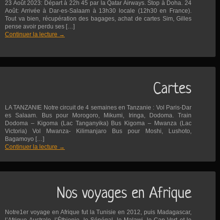
23 Août 2023: Départ à 22h 45 par la Qatar Airways. Stop à Doha. 24
Août: Arrivée à Dar-es-Salaam à 13h30 locale (12h30 en France).
Tout va bien, récupération des bagages, achat de cartes Sim, Gilles
pense avoir perdu ses […]
Continuer la lecture
→
Cartes
LA TANZANIE Notre circuit de 4 semaines en Tanzanie : Vol Paris-Dar
es Salaam. Bus pour Morogoro, Mikumi, Iringa, Dodoma. Train
Dodoma – Kigoma (Lac Tanganyika) Bus Kigoma – Mwanza (Lac
Victoria) Vol Mwanza- Kilimanjaro Bus pour Moshi, Lushoto,
Bagamoyo […]
Continuer la lecture
→
Nos voyages en Afrique
Notre1er voyage en Afrique fut la Tunisie en 2012, puis Madagascar,