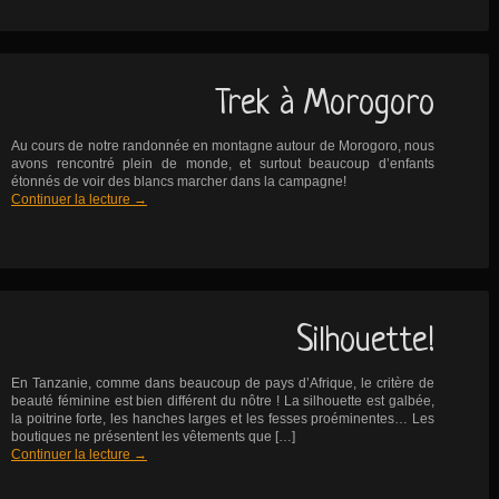
Trek à Morogoro
Au cours de notre randonnée en montagne autour de Morogoro, nous
avons rencontré plein de monde, et surtout beaucoup d’enfants
étonnés de voir des blancs marcher dans la campagne!
Continuer la lecture
→
Silhouette!
En Tanzanie, comme dans beaucoup de pays d’Afrique, le critère de
beauté féminine est bien différent du nôtre ! La silhouette est galbée,
la poitrine forte, les hanches larges et les fesses proéminentes… Les
boutiques ne présentent les vêtements que […]
Continuer la lecture
→