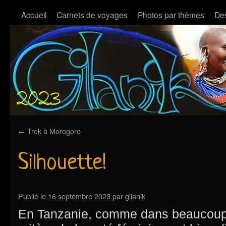
Accueil
Carnets de voyages
Photos par thèmes
Des
←
Trek à Morogoro
Silhouette!
Publié le
16 septembre 2023
par
gilanik
En Tanzanie, comme dans beaucoup d