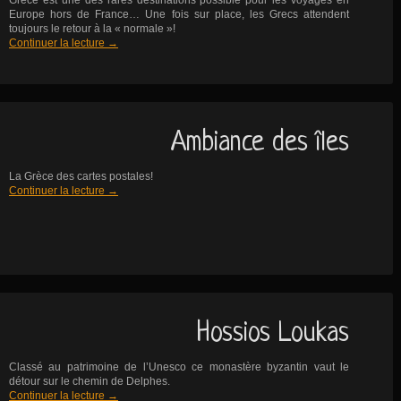
Grèce est une des rares destinations possible pour les voyages en
Europe hors de France… Une fois sur place, les Grecs attendent
toujours le retour à la « normale »!
Continuer la lecture
→
Ambiance des îles
La Grèce des cartes postales!
Continuer la lecture
→
Hossios Loukas
Classé au patrimoine de l’Unesco ce monastère byzantin vaut le
détour sur le chemin de Delphes.
Continuer la lecture
→