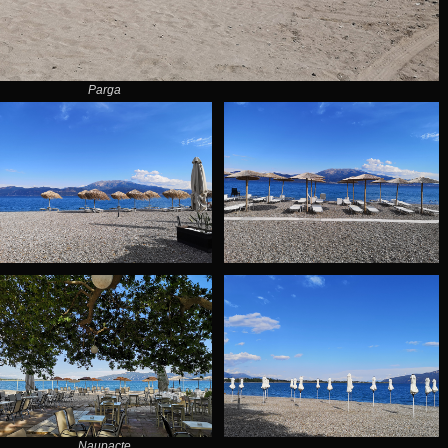
Parga
Naupacte