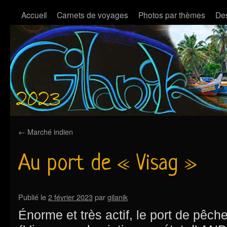
Accueil
Carnets de voyages
Photos par thèmes
Des
←
Marché indien
Au port de « Visag »
Publié le
2 février 2023
par
gilanik
Énorme et très actif, le port de pê