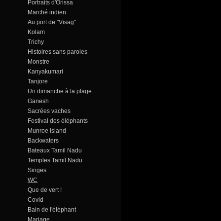
Portraits d'Orissa
Marché indien
Au port de "Visag"
Kolam
Trichy
Histoires sans paroles
Monstre
Kanyakumari
Tanjore
Un dimanche à la plage
Ganesh
Sacrées vaches
Festival des éléphants
Munroe Island
Backwaters
Bateaux Tamil Nadu
Temples Tamil Nadu
Singes
WC
Que de vert !
Covid
Bain de l'éléphant
Mariage