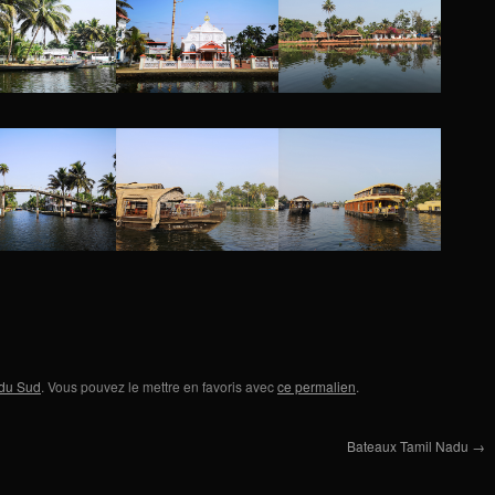
 du Sud
. Vous pouvez le mettre en favoris avec
ce permalien
.
Bateaux Tamil Nadu
→