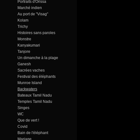
Portraits d'Orissa
Marché indien
Au port de "Visag"
Kolam
Trichy
Histoires sans paroles
Monstre
Kanyakumari
Tanjore
Un dimanche à la plage
Ganesh
Sacrées vaches
Festival des éléphants
Munroe Island
Backwaters
Bateaux Tamil Nadu
Temples Tamil Nadu
Singes
WC
Que de vert !
Covid
Bain de l'éléphant
Mariage