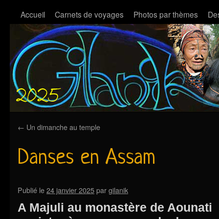
Accueil
Carnets de voyages
Photos par thèmes
Des
←
Un dimanche au temple
Danses en Assam
Publié le
24 janvier 2025
par
gilanik
A Majuli au monastère de Aounati o