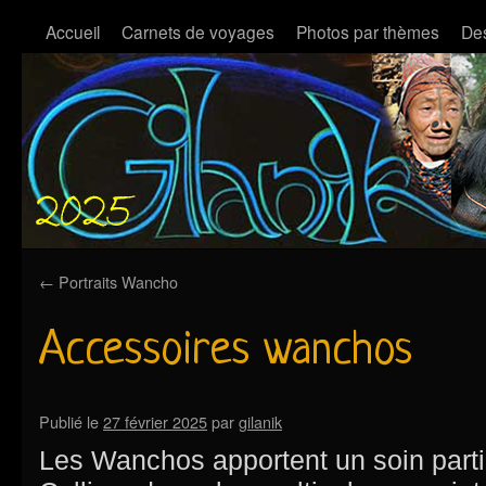
Accueil
Carnets de voyages
Photos par thèmes
Des
←
Portraits Wancho
Accessoires wanchos
Publié le
27 février 2025
par
gilanik
Les Wanchos apportent un soin partic