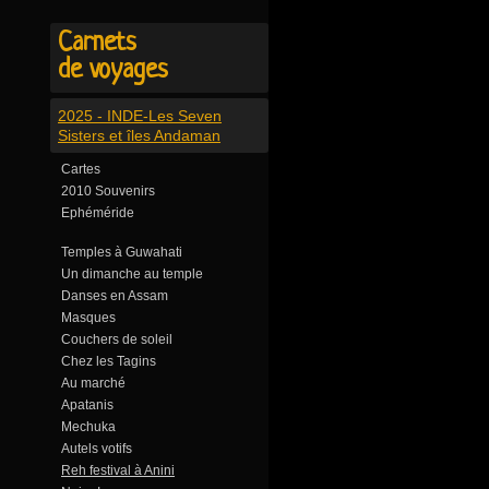
Carnets
de voyages
2025 - INDE-Les Seven
Sisters et îles Andaman
Cartes
2010 Souvenirs
Ephéméride
Temples à Guwahati
Un dimanche au temple
Danses en Assam
Masques
Couchers de soleil
Chez les Tagins
Au marché
Apatanis
Mechuka
Autels votifs
Reh festival à Anini