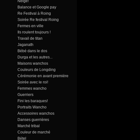
Neige!
Balance et Google pay
Re Festival à Roing
Soirée Re festival Roing
Fermes en ville
Ils roulent toujours !
Travail de titan
Jaganath
Bébé dans le dos
Durga et les autres...
Maisons wanchos
Couleurs de Longding
Cérémonie en avant première
Soirée avec le roi!
Femmes wancho
Guerriers
Fini les baraques!
Portraits Wancho
Accessoires wanchos
Danses guerrières
Marché tribal
Couleur de marché
Bétel