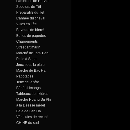
Lanternes de Hoi An
Scooters de Têt
Préparatifs du Têt
L'année du cheval
Villes en Têt!
Buveurs de bière!
Belles de pagodes
Chargements
Street art marin
Marché de Tam Tien
Pluie à Sapa
Jeux sous la pluie
Marché de Bac Ha
Papotages
Jeux de la fête
Bébés Hmongs
Tableaux de rizières
Marché Hoang Su Phi
à la Déesse mère!
Baie de Lan Ha
Véhicules de récup!
CHINE du sud