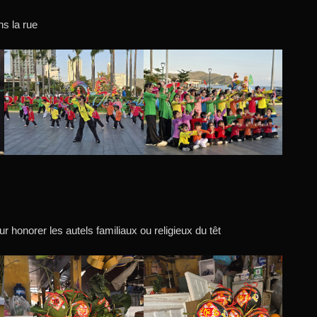
ns la rue
our honorer les autels familiaux ou religieux du têt