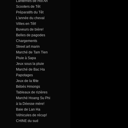
Lanternes de Hoi An
Scooters de Têt
Préparatifs du Têt
L'année du cheval
Villes en Têt!
Buveurs de bière!
Belles de pagodes
Chargements
Street art marin
Marché de Tam Tien
Pluie à Sapa
Jeux sous la pluie
Marché de Bac Ha
Papotages
Jeux de la fête
Bébés Hmongs
Tableaux de rizières
Marché Hoang Su Phi
à la Déesse mère!
Baie de Lan Ha
Véhicules de récup!
CHINE du sud