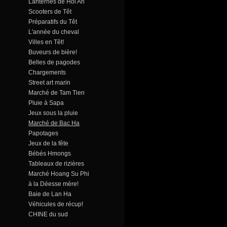
Lanternes de Hoi An
Scooters de Têt
Préparatifs du Têt
L'année du cheval
Villes en Têt!
Buveurs de bière!
Belles de pagodes
Chargements
Street art marin
Marché de Tam Tien
Pluie à Sapa
Jeux sous la pluie
Marché de Bac Ha
Papotages
Jeux de la fête
Bébés Hmongs
Tableaux de rizières
Marché Hoang Su Phi
à la Déesse mère!
Baie de Lan Ha
Véhicules de récup!
CHINE du sud