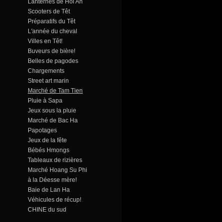
Lanternes de Hoi An
Scooters de Têt
Préparatifs du Têt
L'année du cheval
Villes en Têt!
Buveurs de bière!
Belles de pagodes
Chargements
Street art marin
Marché de Tam Tien
Pluie à Sapa
Jeux sous la pluie
Marché de Bac Ha
Papotages
Jeux de la fête
Bébés Hmongs
Tableaux de rizières
Marché Hoang Su Phi
à la Déesse mère!
Baie de Lan Ha
Véhicules de récup!
CHINE du sud