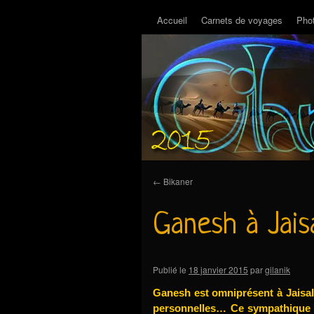
Accueil
Carnets de voyages
Pho
←
Bikaner
Ganesh à Jais
Publié le
18 janvier 2015
par
gilanik
Ganesh est omniprésent à Jaisalm
personnelles… Ce sympathique é