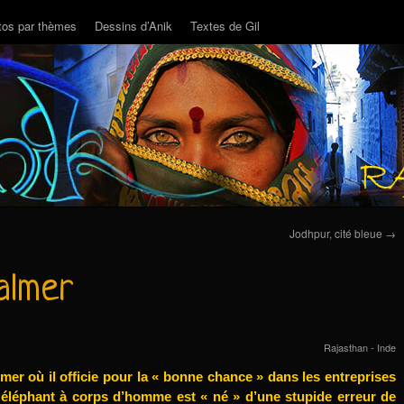
tos par thèmes
Dessins d’Anik
Textes de Gil
Jodhpur, cité bleue
→
almer
Rajasthan - Inde
er où il officie pour la « bonne chance » dans les entreprises
léphant à corps d’homme est « né » d’une stupide erreur de