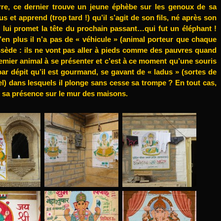
rre, ce dernier trouve un jeune éphèbe sur les genoux de sa
rus et apprend (trop tard !) qu’il s’agit de son fils, né après son
il lui promet la tête du prochain passant…qui fut un éléphant !
’en plus il n’a pas de « véhicule » (animal porteur que chaque
sède : ils ne vont pas aller à pieds comme des pauvres quand
remier animal à se présenter et c’est à ce moment qu’une souris
ar dépit qu’il est gourmand, se gavant de « ladus » (sortes de
el) dans lesquels il plonge sans cesse sa trompe ? En tout cas,
où sa présence sur le mur des maisons.