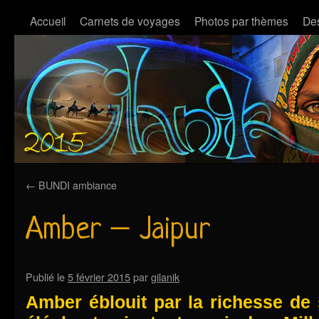
Accueil
Carnets de voyages
Photos par thèmes
Des
←
BUNDI ambiance
Amber – Jaipur
Publié le
5 février 2015
par
gilanik
Amber éblouit par la richesse de 