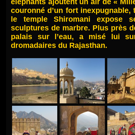
éléphants ajoutent un air de « Mille
couronné d’un fort inexpugnable, 
le temple Shiromani expose s
sculptures de marbre. Plus près de
palais sur l’eau, a misé lui s
dromadaires du Rajasthan.