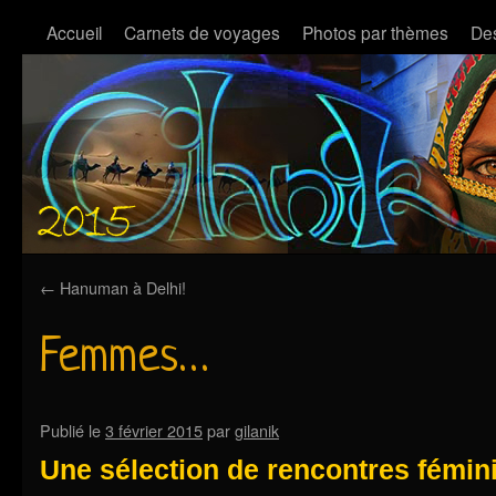
Accueil
Carnets de voyages
Photos par thèmes
Des
←
Hanuman à Delhi!
Femmes…
Publié le
3 février 2015
par
gilanik
Une sélection de rencontres fémi