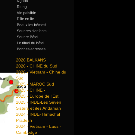
Ngada
Riung
Vie paisible...
D'île en île
Beaux les bémos!
Sourires d'enfants
Sourire Bétel
Le rituel du bétel
Bonnes adresses
2026 BALKANS
2026 - CHINE du Sud
2026 - Vietnam - Chine du
Sud
2025 - MAROC Sud
2025 - CHINE -
2025 - Europe de l'Est
2025 - INDE-Les Seven
Sisters et îles Andaman
2024 - INDE- Himachal
Pradesh
2024 - Vietnam - Laos -
Cambodge