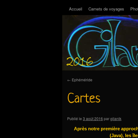
Accueil
Carnets de voyages
Pho
←
Ephéméride
Cartes
Publié le
3 août 2016
par
gilanik
Après notre première approch
(Java), les î