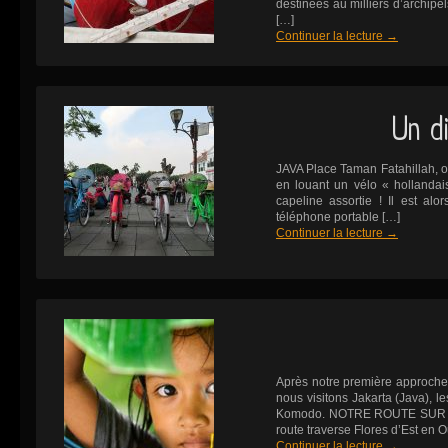
destinées au milliers d’archipe
[…]
Continuer la lecture
→
Un d
JAVA Place Taman Fatahillah, on s
en louant un vélo « hollandais
capeline assortie ! Il est al
téléphone portable […]
Continuer la lecture
→
Après notre première approche
nous visitons Jakarta (Java), le
Komodo. NOTRE ROUTE SUR 
route traverse Flores d’Est en Ou
Continuer la lecture
→