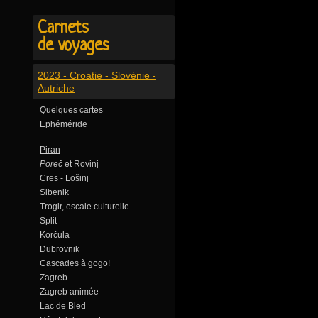
Carnets
de voyages
2023 - Croatie - Slovénie -
Autriche
Quelques cartes
Ephéméride
Piran
Poreč
et Rovinj
Cres - Lošinj
Sibenik
Trogir, escale culturelle
Split
Korčula
Dubrovnik
Cascades à gogo!
Zagreb
Zagreb animée
Lac de Bled