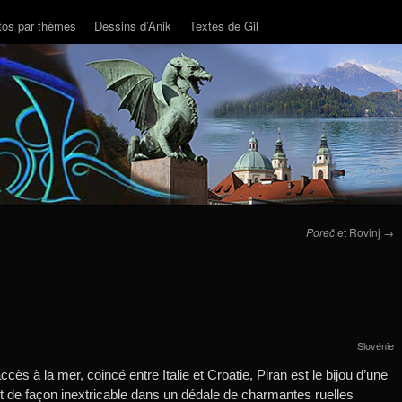
tos par thèmes
Dessins d’Anik
Textes de Gil
Poreč
et Rovinj
→
Slovénie
ès à la mer, coincé entre Italie et Croatie, Piran est le bijou d’une
nt de façon inextricable dans un dédale de charmantes ruelles