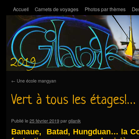
Accueil
Carnets de voyages
Photos par thèmes
Des
←
Une école mangyan
Vert à tous les étages!…
Publié le
25 février 2019
par
gilanik
Banaue, Batad, Hungduan… la Cord