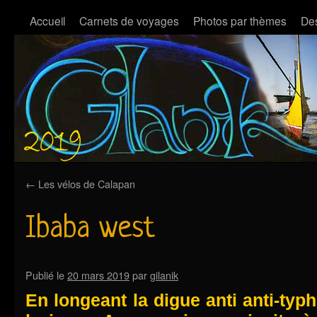
Accueil
Carnets de voyages
Photos par thèmes
Des
←
Les vélos de Calapan
Ibaba west
Publié le
20 mars 2019
par
gilanik
En longeant la digue anti anti-ty