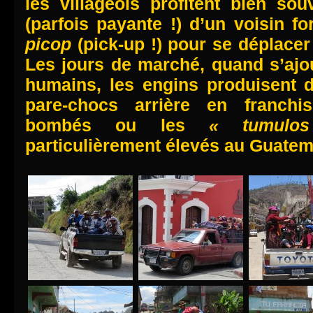
les villageois profitent bien sou
(parfois payante !) d’un voisin f
picop
(pick-up !) pour se déplacer 
Les jours de marché, quand s’ajo
humains, les engins produisent d
pare-chocs arrière en franchis
bombés ou les
« tumulo
particulièrement élevés au Guatema