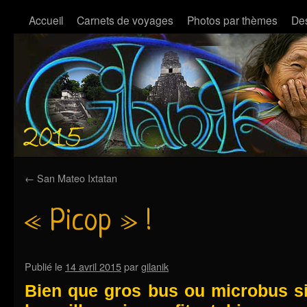
Accueil
Carnets de voyages
Photos par thèmes
Des
←
San Mateo Ixtatan
« Picop » !
Publié le
14 avril 2015
par
gilanik
Bien que gros bus ou microbus sil