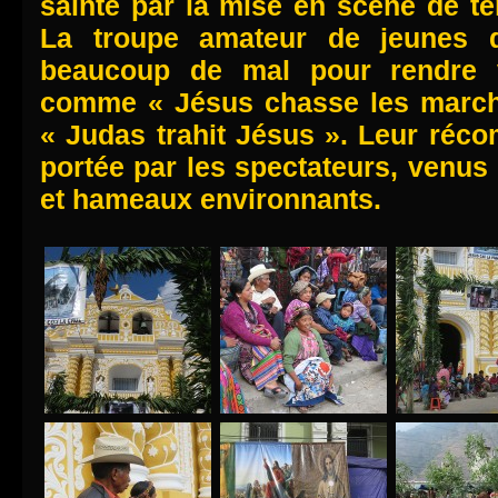
sainte par la mise en scène de te
La troupe amateur de jeunes 
beaucoup de mal pour rendre v
comme « Jésus chasse les march
« Judas trahit Jésus ». Leur réco
portée par les spectateurs, venus
et hameaux environnants.