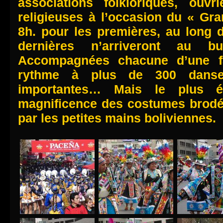
associations folkloriques, ouvri
religieuses à l’occasion du « Gra
8h. pour les premières, au long 
dernières n’arriveront au b
Accompagnées chacune d’une f
rythme à plus de 300 danse
importantes… Mais le plus éb
magnificence des costumes brodé
par les petites mains boliviennes.