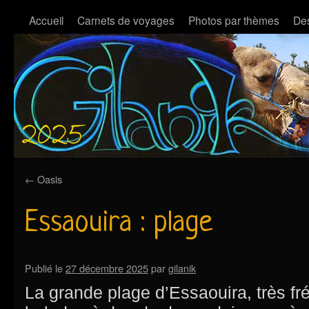
Accueil
Carnets de voyages
Photos par thèmes
Des
←
Oasis
Essaouira : plage
Publié le
27 décembre 2025
par
gilanik
La grande plage d’Essaouira, très f