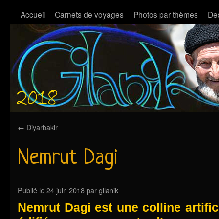
Accueil
Carnets de voyages
Photos par thèmes
Des
←
Diyarbakir
Nemrut Dagi
Publié le
24 juin 2018
par
gilanik
Nemrut Dagi est une colline artific