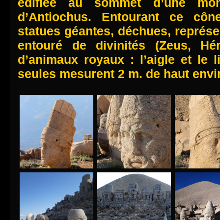
édifiée au sommet d’une mon
d’Antiochus. Entourant ce cône
statues géantes, déchues, représe
entouré de divinités (Zeus, Hé
d’animaux royaux : l’aigle et le l
seules mesurent 2 m. de haut envi