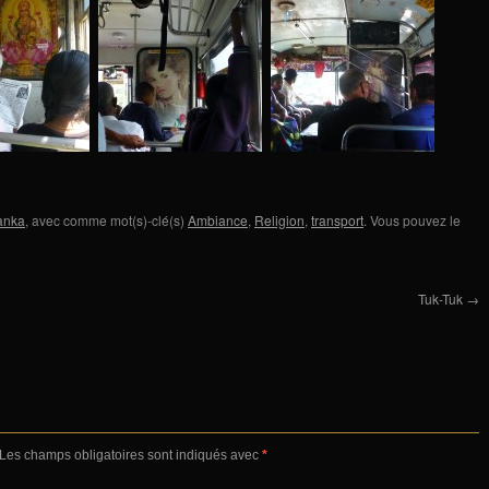
Lanka
, avec comme mot(s)-clé(s)
Ambiance
,
Religion
,
transport
. Vous pouvez le
Tuk-Tuk
→
Les champs obligatoires sont indiqués avec
*