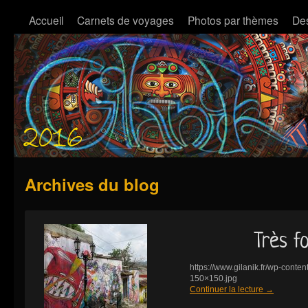
Accueil
Carnets de voyages
Photos par thèmes
Des
Archives du blog
Très f
https://www.gilanik.fr/wp-cont
150×150.jpg
Continuer la lecture
→