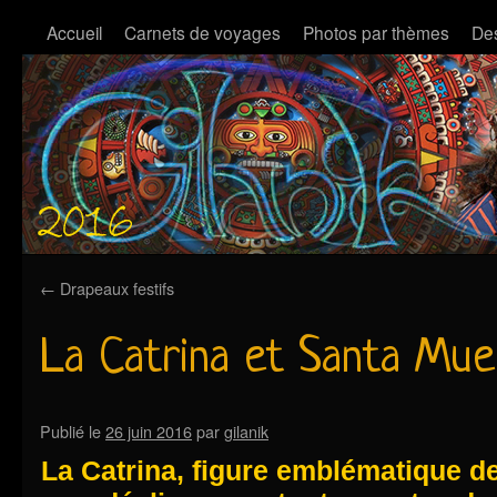
Accueil
Carnets de voyages
Photos par thèmes
Des
←
Drapeaux festifs
La Catrina et Santa Mue
Publié le
26 juin 2016
par
gilanik
La Catrina, figure emblématique de