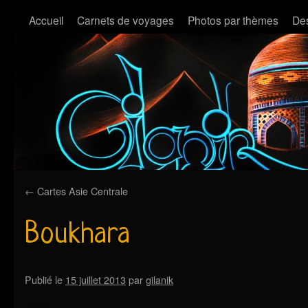
Accueil
Carnets de voyages
Photos par thèmes
Des
←
Cartes Asie Centrale
Boukhara
Publié le
15 juillet 2013
par
gilanik
….