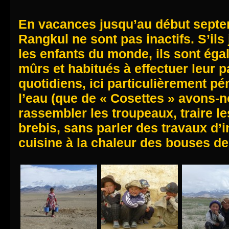
En vacances jusqu’au début septem
Rangkul ne sont pas inactifs. S’il
les enfants du monde, ils sont é
mûrs et habitués à effectuer leur p
quotidiens, ici particulièrement pén
l’eau (que de « Cosettes » avons-n
rassembler les troupeaux, traire le
brebis, sans parler des travaux d’
cuisine à la chaleur des bouses 