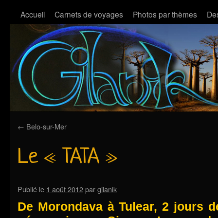
Accueil
Carnets de voyages
Photos par thèmes
Des
←
Belo-sur-Mer
Le « TATA »
Publié le
1 août 2012
par
gilanik
De Morondava à Tulear, 2 jours d