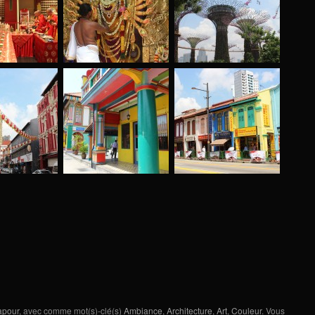
apour
, avec comme mot(s)-clé(s)
Ambiance
,
Architecture
,
Art
,
Couleur
. Vous