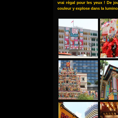
vrai régal pour les yeux ! De j
couleur y explose dans la luminos