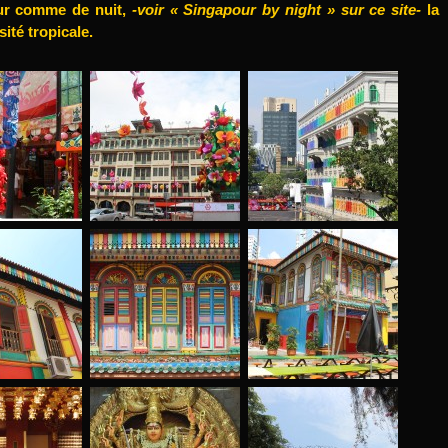
our comme de nuit,
-voir « Singapour by night » sur ce site-
la
ité tropicale.