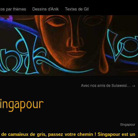
tos par thèmes
Dessins d’Anik
Textes de Gil
Avec nos amis de Sulawesi…
→
ingapour
Singapour
 de camaïeux de gris, passez votre chemin ! Singapour est un