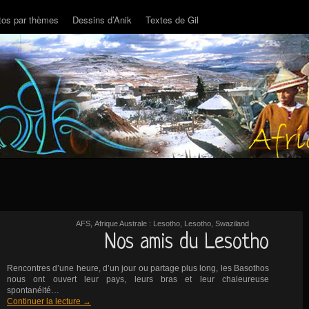
tos par thèmes
Dessins d’Anik
Textes de Gil
AFS
,
Afrique Australe : Lesotho
,
Lesotho
,
Swaziland
Nos amis du Lesotho
Rencontres d’une heure, d’un jour ou partage plus long, les Basothos
nous ont ouvert leur pays, leurs bras et leur chaleureuse
spontanéité…
Continuer la lecture
→