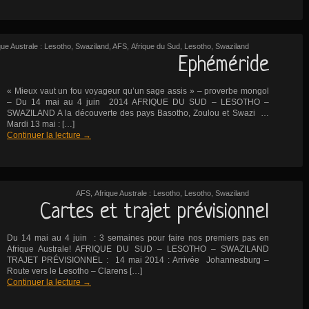
que Australe : Lesotho, Swaziland, AFS
,
Afrique du Sud
,
Lesotho
,
Swaziland
Ephéméride
« Mieux vaut un fou voyageur qu’un sage assis » – proverbe mongol
– Du 14 mai au 4 juin 2014 AFRIQUE DU SUD – LESOTHO –
SWAZILAND A la découverte des pays Basotho, Zoulou et Swazi …
Mardi 13 mai : […]
Continuer la lecture
→
AFS
,
Afrique Australe : Lesotho
,
Lesotho
,
Swaziland
Cartes et trajet prévisionnel
Du 14 mai au 4 juin : 3 semaines pour faire nos premiers pas en
Afrique Australe! AFRIQUE DU SUD – LESOTHO – SWAZILAND
TRAJET PRÉVISIONNEL : 14 mai 2014 : Arrivée Johannesburg –
Route vers le Lesotho – Clarens […]
Continuer la lecture
→