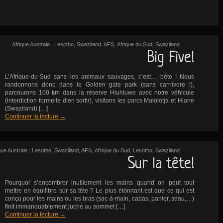
Afrique Australe : Lesotho, Swaziland, AFS
,
Afrique du Sud
,
Swaziland
Big Five!
L’Afrique-du-Sud sans les animaux sauvages, c’est… bête ! Nous
randonnons donc dans le Golden gate park (sans carnivore !),
parcourons 100 km dans la réserve Hluhluwe avec notre véhicule
(interdiction formelle d’en sortir), visitons les parcs Malolotja et Hlane
(Swaziland) […]
Continuer la lecture
→
que Australe : Lesotho, Swaziland, AFS
,
Afrique du Sud
,
Lesotho
,
Swaziland
Sur la tête!
Pourquoi s’encombrer inutilement les mains quand on peut tout
mettre en équilibre sur sa tête ? Le plus étonnant est que ce qui est
conçu pour les mains ou les bras (sac-à-main, cabas, panier, seau,…)
finit immanquablement juché au sommet […]
Continuer la lecture
→