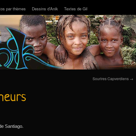
tos par thèmes
Dessins d’Anik
Textes de Gil
Sourires Capverdiens
→
cheurs
 de Santiago.