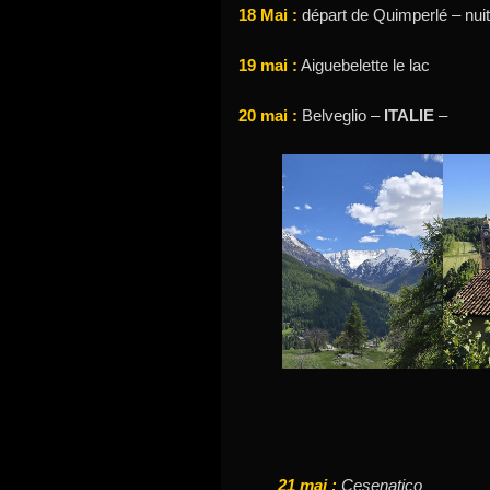
18 Mai :
départ de Quimperlé – nui
19 mai :
Aiguebelette le lac
20 mai :
Belveglio –
ITALIE
–
21 mai :
Cesenatico